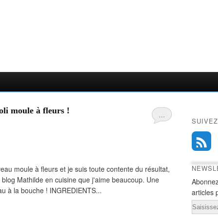
li moule à fleurs !
…
SUIVEZ
NEWSL
eau moule à fleurs et je suis toute contente du résultat,
du blog Mathilde en cuisine que j'aime beaucoup. Une
Abonnez
au à la bouche ! INGREDIENTS...
articles 
Email