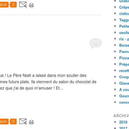
Grati
post
0
Crêpe
clafo
Taggu
Petit
oeufs
riz -
…
Bois
Panna
Pizz
Prépa
recet
ue ! Le Père Noël a laissé dans mon soulier des
Croq
mes futurs plats. Ils viennent du salon du chocolat de
Glace
yez que j'ai de quoi m'amuser ! Et...
A vou
Gourm
conc
ARCHI
2018
post
0
2017