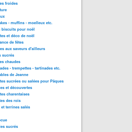
es froides
ture
aux
kes - muffins - moelleux etc.
s biscuits pour noël
tes et déco de noël
nce de fêtes
tes aux saveurs d'ailleurs
s sucrés
ées chaudes
ades - trempettes - tartinades etc.
ables de Jeanne
tes sucrées ou salées pour Pâques
es et découvertes
tes charentaises
tes des rois
 et terrines salés
ecue
es sucrés