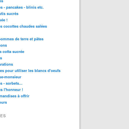
ns
s - pancakes - blinis etc.
utis sucrés
ée !
es cocottes chaudes salées
 pommes de terre et pâtes
sons
 cotta sucrée
as
rations
tes pour utiliser les blancs d'oeufs
ue-monsieur
s - sorbets...
s l'honneur !
andises à offrir
ours
VES