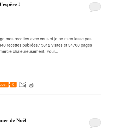
J'espère !
…
tage mes recettes avec vous et je ne m'en lasse pas,
c 440 recettes publiées,15612 visites et 34700 pages
remercie chaleureusement. Pour...
post
0
uner de Noël
…