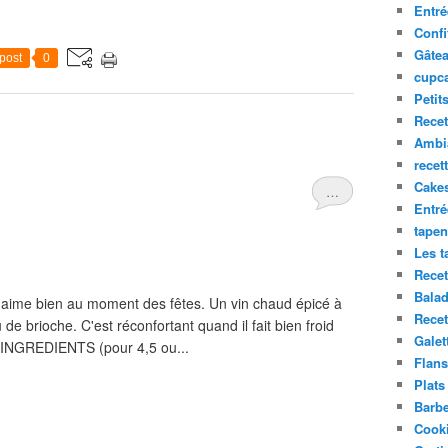
Entré
Confi
Gâte
post
0
cupca
Petit
Recet
Ambia
recet
Cake
…
Entr
tapen
Les t
Recet
Balad
j'aime bien au moment des fêtes. Un vin chaud épicé à
Recet
de brioche. C'est réconfortant quand il fait bien froid
Galet
 ! INGREDIENTS (pour 4,5 ou...
Flans
Plats
Barb
Cooki