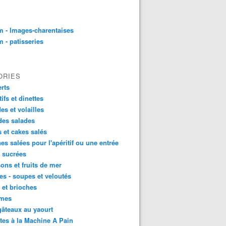
 - Images-charentaises
 - patisseries
ORIES
rts
tifs et dinettes
es et volailles
des salades
s et cakes salés
nes salées pour l'apéritif ou une entrée
s sucrées
ons et fruits de mer
s - soupes et veloutés
 et brioches
mes
âteaux au yaourt
tes à la Machine A Pain