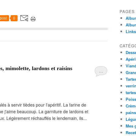
PAGES
Album
post
0
Album
Links
CATÉG
Desse
Apéri
Viand
s, mimolette, lardons et raisins
…
Gran
Tarte
verri
tarte
Poiss
és à servir tièdes pour l'apéritif. La farine de
Crème
 j'aime beaucoup. La garniture de lardons et
pains
ux. Légèrement réchauffés le lendemain, ils...
Légu
Mes g
Recet