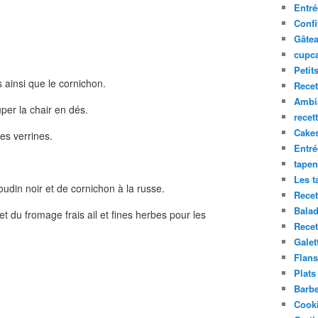
Entré
Confi
Gâte
cupca
Petit
s ainsi que le cornichon.
Recet
Ambia
per la chair en dés.
recet
Cake
les verrines.
Entr
tapen
Les t
udin noir et de cornichon à la russe.
Recet
Balad
et du fromage frais ail et fines herbes pour les
Recet
Galet
Flans
Plats
Barb
Cooki