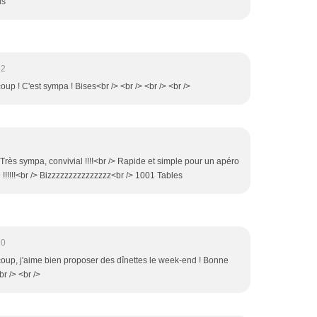
us
32
oup ! C'est sympa ! Bises<br /> <br /> <br /> <br />
> Très sympa, convivial !!!!<br /> Rapide et simple pour un apéro
e !!!!!!<br /> Bizzzzzzzzzzzzzzz<br /> 1001 Tables
10
coup, j'aime bien proposer des dînettes le week-end ! Bonne
br /> <br />