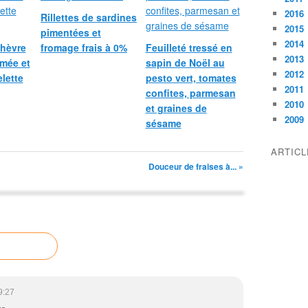
2016
Rillettes de sardines
2015
pimentées et
2014
hèvre
fromage frais à 0%
Feuilleté tressé en
2013
umée et
sapin de Noël au
2012
lette
pesto vert, tomates
2011
confites, parmesan
2010
et graines de
2009
sésame
ARTIC
Douceur de fraises à... »
9:27