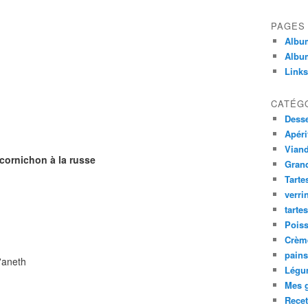
PAGES
Album
Album
Links
CATÉG
Desse
Apéri
Viand
ornichon à la russe
Gran
Tarte
verri
tarte
Poiss
Crème
pains
'aneth
Légu
Mes g
Recet