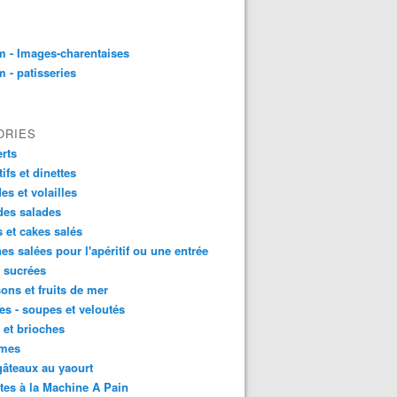
 - Images-charentaises
 - patisseries
ORIES
rts
tifs et dinettes
es et volailles
des salades
s et cakes salés
nes salées pour l'apéritif ou une entrée
s sucrées
ons et fruits de mer
s - soupes et veloutés
 et brioches
mes
âteaux au yaourt
tes à la Machine A Pain