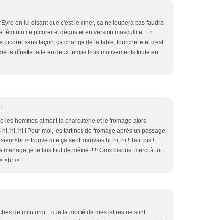
rEyre en lui disant que c'est le dîner, ça ne loupera pas faudra
re féminin de picorer et déguster en version masculine. En
s picorer sans façon, ça change de la table, fourchette et c'est
me ta dînette faite en deux temps trois mouvements toute en
21
que les hommes aiment la charcuterie et le fromage alors
s hi, hi, hi ! Pour moi, les tartines de fromage après un passage
ieur<br /> trouve que ça sent mauvais hi, hi, hi ! Tant pis !
mariage, je le fais tout de même !!!!! Gros bisous, merci à toi.
> <br />
uches de mon ordi .. que la moitié de mes lettres ne sont