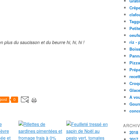
Grati
Crêpe
clafo
Taggu
Petit
oeufs
plus du saucisson et du beurre hi, hi, hi !
riz -
Bois
Panna
Pizz
Prépa
recet
Croq
Glace
A vou
post
0
Gourm
conc
ARCHI
2018
2017