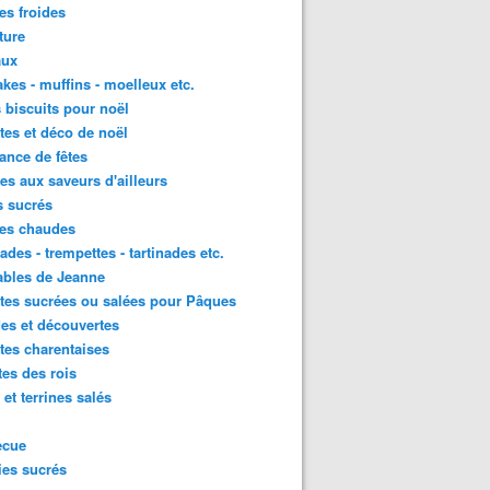
es froides
ture
aux
kes - muffins - moelleux etc.
s biscuits pour noël
tes et déco de noël
nce de fêtes
tes aux saveurs d'ailleurs
s sucrés
ées chaudes
ades - trempettes - tartinades etc.
ables de Jeanne
tes sucrées ou salées pour Pâques
es et découvertes
tes charentaises
tes des rois
 et terrines salés
ecue
es sucrés