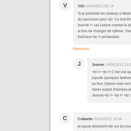
V
Véb
04/04/2012 00:14
Si je présente ton plateau à Miste
du saucisson pour sûr. Ca doit êt
tout<br /> cas j'adore comme tu di
si bon de changer de rythme. J'ai
fraîcheur<br /> printanière.
Répondre
J
Jeanne
04/04/2012 23:
<br /> <br /> C'est vrai 
j'ajoute quelques tartine
au four, j'adore mais mons
Après autant d'années de 
Jeanne<br /> <br /> <br /
C
Colinette
01/04/2012 19:34
je passe tellement vite sur les to