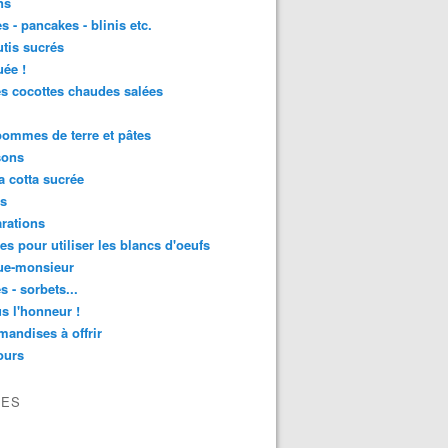
ns
s - pancakes - blinis etc.
utis sucrés
ée !
es cocottes chaudes salées
 pommes de terre et pâtes
sons
 cotta sucrée
as
rations
tes pour utiliser les blancs d'oeufs
ue-monsieur
s - sorbets...
s l'honneur !
andises à offrir
ours
VES