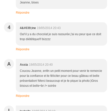
Jeanne, bises
Répondre
4
4&#039;ine
19/05/2014 20:43
Ouf il y a du chocolat je suis rassurée j'ai eu peur que ce doit
trop diététique!!! bizzzz
Répondre
A
Assia
19/05/2014 20:40
Coucou Jeanne, enfin un petit moment pour venir te remercie
pour ta confiance et te féliciter pour ce beau gâteau et belle
présentation! Merci beaucoup et je te pique la photo:)Gros
bisous et belle<br /> soirée
Répondre
I