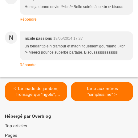
Hum ça donne envie !!!<br /> Belle soirée à toi<br /> bisous
Répondre
N
nicole passions
19/05/2014 17:37
un fondant plein d'amour et magnifiquement gourmand...<br
/> Meerci pour ce superbe partage. Bisousssssssssssss
Répondre
< Tartinade de jambon,
Tarte aux mûres
fromage qui "rigole",
"simplissime" >
moutarde à l'ancienne et
échalote
Hébergé par Overblog
Top articles
Pages