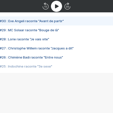
#30 : Eve Angeli raconte "Avant de partir"
#29 : MC Solaar raconte "Bouge de là"
28 : Lorie raconte "Je vais vite"
#27 : Christophe Willem raconte "Jacques a dit"
#26 : Chimène Badi raconte "Entre nous"
#25 : Indochine raconte "3e sexe"
#24 : Zaho raconte "C'est chelou"
#23 : Patrick Bruel raconte "Au café des délices"
#22 : Kyo raconte "Le chemin"
#21 : Nolwenn Leroy raconte "Cassé"
#20 : Patrick Hernandez raconte "Born to be alive"