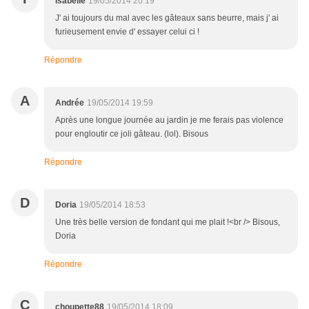
Isabelle
19/05/2014 20:19
J' ai toujours du mal avec les gâteaux sans beurre, mais j' ai
furieusement envie d' essayer celui ci !
Répondre
A
Andrée
19/05/2014 19:59
Après une longue journée au jardin je me ferais pas violence
pour engloutir ce joli gâteau. (lol). Bisous
Répondre
D
Doria
19/05/2014 18:53
Une très belle version de fondant qui me plait !<br /> Bisous,
Doria
Répondre
C
choupette88
19/05/2014 18:09