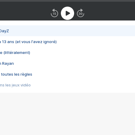
 DayZ
 a 13 ans (et vous l'avez ignoré)
e (littéralement)
im Rayan
 toutes les règles
s les jeux vidéo
us choquant de Rockstar ? - Le scandale BULLY
e plus moche de Steam
du RÊVE tourne au CAUCHEMAR
pendant 8 heures