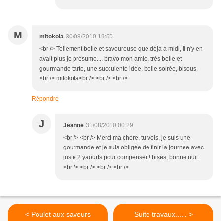
M
mitokola
30/08/2010 19:50
<br /> Tellement belle et savoureuse que déjà à midi, il n'y en
avait plus je présume.... bravo mon amie, très belle et
gourmande tarte, une succulente idée, belle soirée, bisous,
<br /> mitokola<br /> <br /> <br />
Répondre
J
Jeanne
31/08/2010 00:29
<br /> <br /> Merci ma chère, tu vois, je suis une
gourmande et je suis obligée de finir la journée avec
juste 2 yaourts pour compenser ! bises, bonne nuit.
<br /> <br /> <br /> <br />
< Poulet aux saveurs
Suite travaux...... >