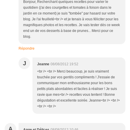
Bonjour, Recherchant quelques recettes pour varier le
quotidien (j'ai des courgettes et tomates à foison dans le
jardin en ce moment) je suis "tombée" par hasard sur votre
blog. Je l'ai feuilleté<br /> et je tenais à vous féliciter pour les
magnifiques photos et les recettes. Je vais tester dès ce week
end un de vos desserts à base de prunes... Merci pour ce
blog.
Répondre
J
Jeanne
08/08/2012 19:52
<br /> <br /> Merci beaucoup, je suis vraiment
touchée par vos gentils compliments ! J'essaie de
communiquer mon enthousiasme pour les bons
petits plats abordables et faciles à réaliser ! Je suis
ravie que mes<br /> recettes vous tentent ! Bonne
dégustation et excellente soirée. Jeanne<br /> <br />
<br /> <br />
A
Ange et Délices
08/08/2012 10:46