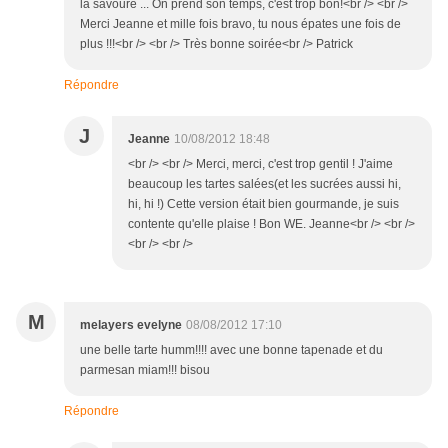
la savoure ... On prend son temps, c'est trop bon!<br /> <br />
Merci Jeanne et mille fois bravo, tu nous épates une fois de
plus !!!<br /> <br /> Très bonne soirée<br /> Patrick
Répondre
J
Jeanne
10/08/2012 18:48
<br /> <br /> Merci, merci, c'est trop gentil ! J'aime
beaucoup les tartes salées(et les sucrées aussi hi,
hi, hi !) Cette version était bien gourmande, je suis
contente qu'elle plaise ! Bon WE. Jeanne<br /> <br />
<br /> <br />
M
melayers evelyne
08/08/2012 17:10
une belle tarte humm!!!! avec une bonne tapenade et du
parmesan miam!!! bisou
Répondre