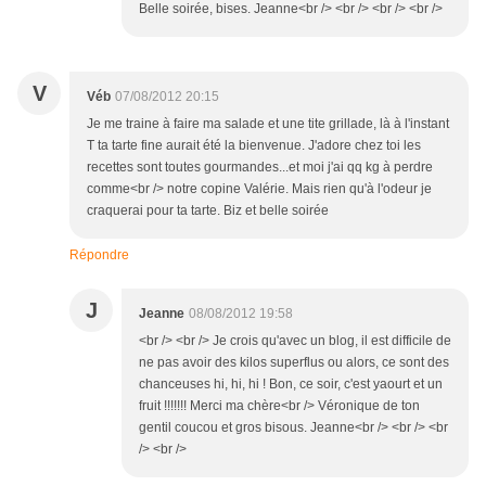
Belle soirée, bises. Jeanne<br /> <br /> <br /> <br />
V
Véb
07/08/2012 20:15
Je me traine à faire ma salade et une tite grillade, là à l'instant
T ta tarte fine aurait été la bienvenue. J'adore chez toi les
recettes sont toutes gourmandes...et moi j'ai qq kg à perdre
comme<br /> notre copine Valérie. Mais rien qu'à l'odeur je
craquerai pour ta tarte. Biz et belle soirée
Répondre
J
Jeanne
08/08/2012 19:58
<br /> <br /> Je crois qu'avec un blog, il est difficile de
ne pas avoir des kilos superflus ou alors, ce sont des
chanceuses hi, hi, hi ! Bon, ce soir, c'est yaourt et un
fruit !!!!!!! Merci ma chère<br /> Véronique de ton
gentil coucou et gros bisous. Jeanne<br /> <br /> <br
/> <br />