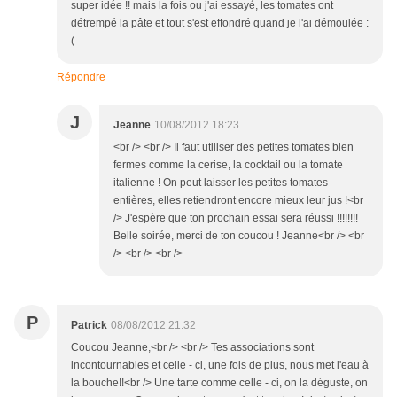
super idée !! mais la fois ou j'ai essayé, les tomates ont
détrempé la pâte et tout s'est effondré quand je l'ai démoulée :
(
Répondre
J
Jeanne
10/08/2012 18:23
<br /> <br /> Il faut utiliser des petites tomates bien
fermes comme la cerise, la cocktail ou la tomate
italienne ! On peut laisser les petites tomates
entières, elles retiendront encore mieux leur jus !<br
/> J'espère que ton prochain essai sera réussi !!!!!!!!
Belle soirée, merci de ton coucou ! Jeanne<br /> <br
/> <br /> <br />
P
Patrick
08/08/2012 21:32
Coucou Jeanne,<br /> <br /> Tes associations sont
incontournables et celle - ci, une fois de plus, nous met l'eau à
la bouche!!<br /> Une tarte comme celle - ci, on la déguste, on