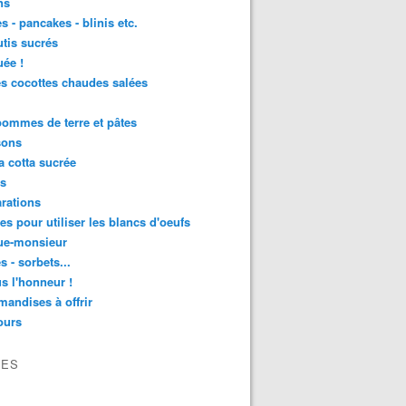
ns
s - pancakes - blinis etc.
utis sucrés
ée !
es cocottes chaudes salées
 pommes de terre et pâtes
sons
 cotta sucrée
as
rations
tes pour utiliser les blancs d'oeufs
ue-monsieur
s - sorbets...
s l'honneur !
andises à offrir
ours
VES