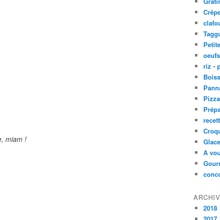
Grati
Crêpe
clafo
Taggu
Petit
oeufs
riz -
Bois
Panna
Pizz
Prépa
recet
Croq
e, miam !
Glace
A vou
Gourm
conc
ARCHI
2018
2017