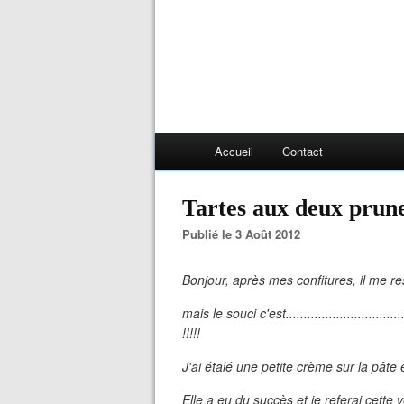
Accueil
Contact
Tartes aux deux prun
Publié le 3 Août 2012
Bonjour, après mes confitures, il me res
mais le souci c'est...........................
!!!!!
J'ai étalé une petite crème sur la pâte
Elle a eu du succès et je referai cette v