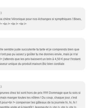
23
i ma chère Véronique pour nos échanges si sympthiques ! Bises,
> <br /> <br /> <br />
e semble juste succulente ta tarte et je comprends bien que
s n'ont pas pu assez y goûter tu me donnes envie, mais je n'ai
 j'attends que les prix baissent un brin à 4,50 € pour l'instant.
 saveur unique du produit maison.Biz bien cordiale
43
s prunes chez toi sont hors de prix !!!!!!! Dommage que tu sois si
amais manger toutes les nôtres ! Du coup, chaque jour, c'est
 pour<br /> compenser les gâteaux de la journée hi, hi, hi !
entille visite et à bientôt ! Jeanne<br /> <br /> <br /> <br />