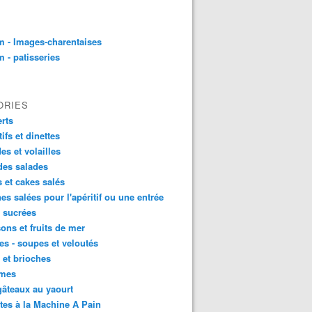
 - Images-charentaises
 - patisseries
ORIES
rts
tifs et dinettes
es et volailles
des salades
s et cakes salés
nes salées pour l'apéritif ou une entrée
s sucrées
ons et fruits de mer
s - soupes et veloutés
 et brioches
mes
âteaux au yaourt
tes à la Machine A Pain