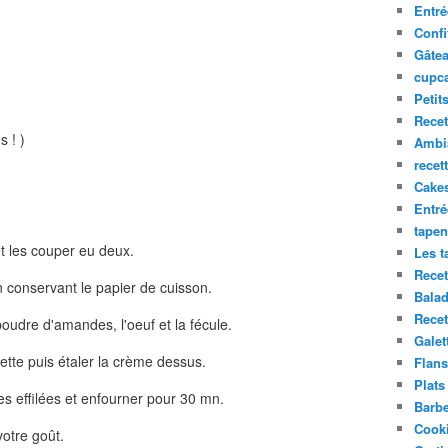
Entré
Confi
Gâte
cupca
Petit
Recet
s ! )
Ambia
recet
Cake
Entr
tapen
t les couper eu deux.
Les t
Recet
n conservant le papier de cuisson.
Balad
Recet
poudre d'amandes, l'oeuf et la fécule.
Galet
ette puis étaler la crème dessus.
Flans
Plats
es effilées et enfourner pour 30 mn.
Barb
Cooki
votre goût.