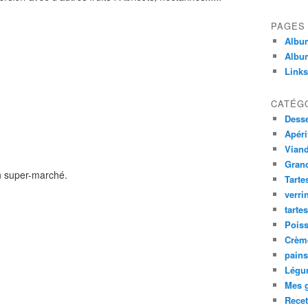
PAGES
Album
Album
Links
CATÉG
Desse
Apéri
Viand
Gran
on super-marché.
Tarte
verri
tarte
Poiss
Crème
pains
Légu
Mes g
Recet