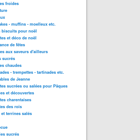
es froides
ture
aux
kes - muffins - moelleux etc.
s biscuits pour noël
tes et déco de noël
nce de fêtes
tes aux saveurs d'ailleurs
s sucrés
ées chaudes
ades - trempettes - tartinades etc.
ables de Jeanne
tes sucrées ou salées pour Pâques
es et découvertes
tes charentaises
tes des rois
 et terrines salés
ecue
es sucrés