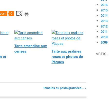
2016
2015
post
0
2014
2013
2012
2011
2010
2009
Tarte amandine aux
cerises
Tarte aux pralines
ARTIC
n et
roses et photos de
Pâques
Tomates au pesto gratinées... »