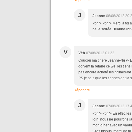
Répondre
J
Jeanne
08/08/2012 20:
<br /> <br /> Merci à to
belle soirée. Jeanne<br /
V
Véb
07/08/2012 01:32
Coucou ma chère Jeanne<br /> Ell
doivent la refaire ce we, les tien
pas encore acheté les prunes<br />
PS je sais que les tiennes ont la
Répondre
J
Jeanne
07/08/2012 17:
<br /> <br /> En effet, le
loin, nous ne pourrons j
mon dîner avec un yaourt
Gros bisous, merci de ta g