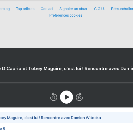
erblog
Top articles
Contact
Signaler un abus
C.G.U.
Rémunération 
Préférences cookies
 DiCaprio et Tobey Maguire, c'est lui ! Rencontre avec Dam
bey Maguire, c'est lui ! Rencontre avec Damien Witecka
e 6