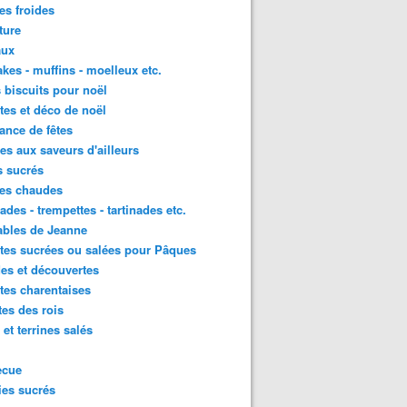
es froides
ture
aux
kes - muffins - moelleux etc.
s biscuits pour noël
tes et déco de noël
nce de fêtes
tes aux saveurs d'ailleurs
s sucrés
ées chaudes
ades - trempettes - tartinades etc.
ables de Jeanne
tes sucrées ou salées pour Pâques
es et découvertes
tes charentaises
tes des rois
 et terrines salés
ecue
es sucrés