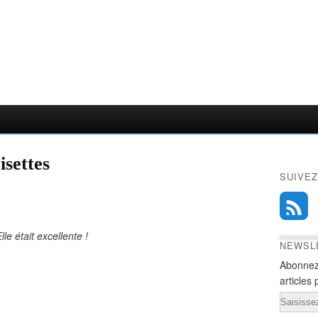
isettes
SUIVEZ
le était excellente !
NEWSL
Abonnez
articles 
Email