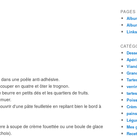
PAGES
Album
Album
Links
CATÉG
Desse
Apéri
Viand
Gran
u dans une poêle anti-adhésive.
Tarte
couper en quatre et ôter le trognon.
verri
 beurre en petits dés et les quartiers de fruits.
tarte
emuer.
Poiss
vrir d'une pâte feuilletée en repliant bien le bord à
Crème
pains
Légu
llère à soupe de crème fouettée ou une boule de glace
Mes g
choix).
Recet