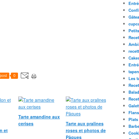
Entré
Confi
Gâte
cupca
Petit
Recet
Ambia
recet
Cake
Entr
tapen
post
0
Les t
Recet
Balad
Recet
Galet
Flans
Tarte amandine aux
Plats
cerises
Tarte aux pralines
Barb
n et
roses et photos de
Cooki
Pâques