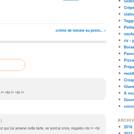
Grati
Crêpe
clafo
Taggu
Petit
crème de tomate au pesto... »
oeufs
riz -
Bois
Panna
Pizz
Prépa
recet
Croq
Glace
A vou
 /> <br /> <br />
Gourm
conc
ARCHI
51
2018
z qui j'ai amené cette tarte, se sont je crois, régalés.<br /> <br
2017