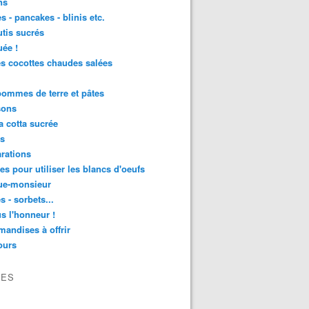
ns
s - pancakes - blinis etc.
utis sucrés
ée !
es cocottes chaudes salées
 pommes de terre et pâtes
sons
 cotta sucrée
as
rations
tes pour utiliser les blancs d'oeufs
ue-monsieur
s - sorbets...
s l'honneur !
andises à offrir
ours
VES