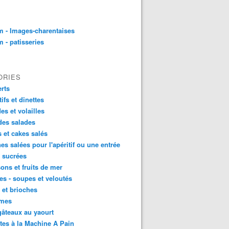
 - Images-charentaises
 - patisseries
ORIES
rts
tifs et dinettes
es et volailles
des salades
s et cakes salés
nes salées pour l'apéritif ou une entrée
s sucrées
ons et fruits de mer
s - soupes et veloutés
 et brioches
mes
âteaux au yaourt
tes à la Machine A Pain