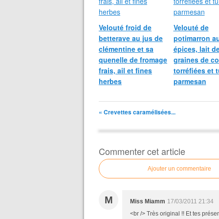
Velouté froid de
Velouté de
betterave au jus de
potimarron a
clémentine et sa
épices, lait d
quenelle de fromage
graines de c
frais, ail et fines
torréfiées et t
herbes
parmesan
« Crevettes caramélisées...
Commenter cet article
Ajouter un commentaire
M
Miss Miamm
17/03/2011 21:34
<br /> Très original !! Et tes prés