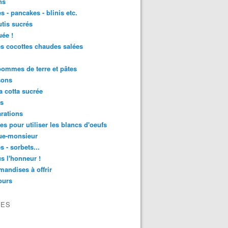
ns
s - pancakes - blinis etc.
utis sucrés
ée !
es cocottes chaudes salées
 pommes de terre et pâtes
sons
 cotta sucrée
as
rations
tes pour utiliser les blancs d'oeufs
ue-monsieur
s - sorbets...
s l'honneur !
andises à offrir
ours
VES