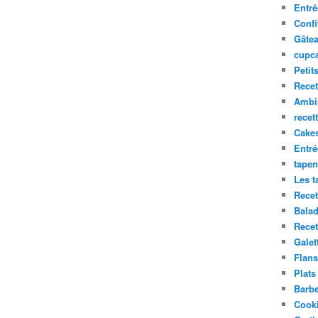
Entré
Confi
Gâte
cupca
Petit
Recet
Ambia
recet
Cake
Entr
tapen
Les t
Recet
Balad
Recet
Galet
Flans
Plats
Barb
Cooki