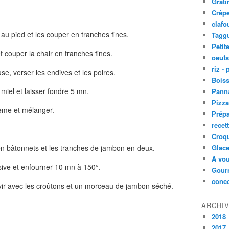
Grati
Crêpe
clafo
 au pied et les couper en tranches fines.
Taggu
Petit
et couper la chair en tranches fines.
oeufs
riz -
e, verser les endives et les poires.
Bois
 miel et laisser fondre 5 mn.
Panna
Pizz
crème et mélanger.
Prépa
recet
Croq
en bâtonnets et les tranches de jambon en deux.
Glace
A vou
ive et enfourner 10 mn à 150°.
Gourm
conc
rvir avec les croûtons et un morceau de jambon séché.
ARCHI
2018
2017