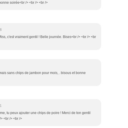
bonne soirée<br /> <br /> <br />
18
iss, c'est vraiment gentil ! Belle journée. Bises<br /> <br /> <br
 mais sans chips de jambon pour mois, . bisous et bonne
21
me, tu peux ajouter une chips de poire ! Merci de ton gentil
> <br /> <br />