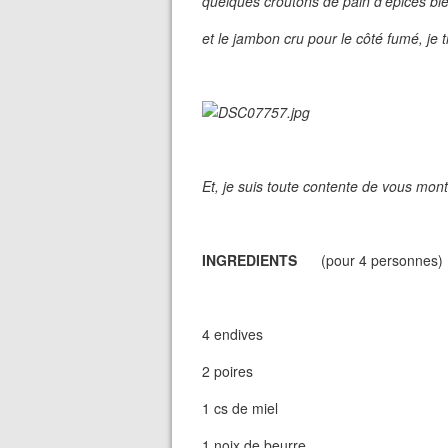
quelques croûtons de pain d'épices bie
et le jambon cru pour le côté fumé, je t
Et, je suis toute contente de vous mont
INGREDIENTS
(pour 4 personnes)
4 endives
2 poires
1 cs de miel
1 noix de beurre