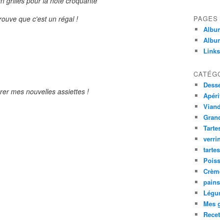
n grillés pour la note croquante
rouve que c'est un régal !
PAGES
Album
Album
Links
CATÉG
Desse
rer mes nouvelles assiettes !
Apéri
Viand
Gran
Tarte
verri
tarte
Poiss
Crème
pains
Légu
Mes g
Recet