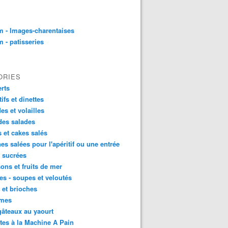
 - Images-charentaises
 - patisseries
ORIES
rts
tifs et dinettes
es et volailles
des salades
s et cakes salés
nes salées pour l'apéritif ou une entrée
s sucrées
ons et fruits de mer
s - soupes et veloutés
 et brioches
mes
âteaux au yaourt
tes à la Machine A Pain