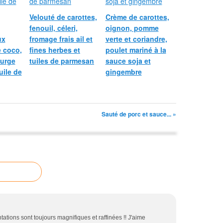
Velouté de carottes,
Crème de carottes,
fenouil, céleri,
oignon, pomme
ux
fromage frais ail et
verte et coriandre,
e coco,
fines herbes et
poulet mariné à la
ourge
tuiles de parmesan
sauce soja et
uile de
gingembre
Sauté de porc et sauce... »
entations sont toujours magnifiques et raffinées !! J'aime