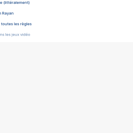
e (littéralement)
im Rayan
 toutes les règles
s les jeux vidéo
us choquant de Rockstar ? - Le scandale BULLY
e plus moche de Steam
du RÊVE tourne au CAUCHEMAR
pendant 8 heures
it… à tort
umiliés par un jeu vidéo
ire - Final Fantasy 8
ti un empire - Age of Empires
story DOFUS