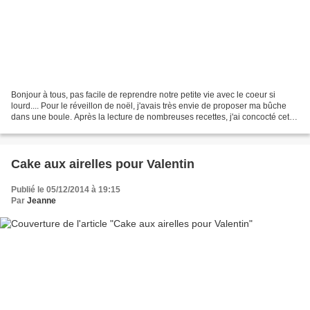
Bonjour à tous, pas facile de reprendre notre petite vie avec le coeur si
lourd.... Pour le réveillon de noël, j'avais très envie de proposer ma bûche
dans une boule. Après la lecture de nombreuses recettes, j'ai concocté cette
version gourmande, je recommencerai...
Cake aux airelles pour Valentin
Publié le 05/12/2014 à 19:15
Par
Jeanne