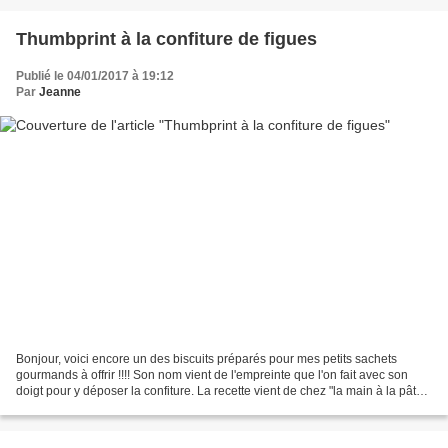
Thumbprint à la confiture de figues
Publié le 04/01/2017 à 19:12
Par
Jeanne
Bonjour, voici encore un des biscuits préparés pour mes petits sachets
gourmands à offrir !!!! Son nom vient de l'empreinte que l'on fait avec son
doigt pour y déposer la confiture. La recette vient de chez "la main à la pâte",
j'aime beaucoup y chiper...